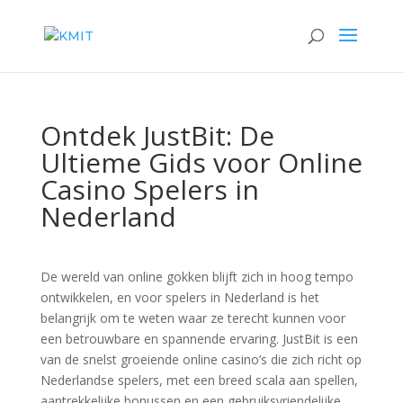
Ontdek JustBit: De
Ultieme Gids voor Online
Casino Spelers in
Nederland
De wereld van online gokken blijft zich in hoog tempo
ontwikkelen, en voor spelers in Nederland is het
belangrijk om te weten waar ze terecht kunnen voor
een betrouwbare en spannende ervaring. JustBit is een
van de snelst groeiende online casino’s die zich richt op
Nederlandse spelers, met een breed scala aan spellen,
aantrekkelijke bonussen en een gebruiksvriendelijke