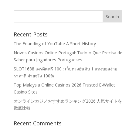
Recent Posts
The Founding of YouTube A Short History
Novos Casinos Online Portugal: Tudo o Que Precisa de
Saber para Jogadores Portugueses
SLOT1688 เครดิตฟรี 100 : เว็บตรงอันดับ 1 แทงบอลง่าย
ราคาดี จ่ายจริง 100%
Top Malaysia Online Casinos 2026 Trusted E-Wallet
Casino Sites
オンラインカジノおすすめランキング2026!人気サイトを
徹底比較
Recent Comments