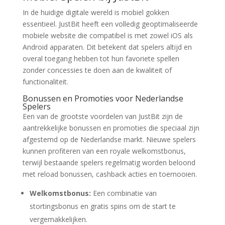
In de huidige digitale wereld is mobiel gokken
essentieel. JustBit heeft een volledig geoptimaliseerde
mobiele website die compatibel is met zowel iOS als
Android apparaten. Dit betekent dat spelers altijd en
overal toegang hebben tot hun favoriete spellen
zonder concessies te doen aan de kwaliteit of
functionaliteit.
Bonussen en Promoties voor Nederlandse
Spelers
Een van de grootste voordelen van JustBit zijn de
aantrekkelijke bonussen en promoties die speciaal zijn
afgestemd op de Nederlandse markt. Nieuwe spelers
kunnen profiteren van een royale welkomstbonus,
terwijl bestaande spelers regelmatig worden beloond
met reload bonussen, cashback acties en toernooien.
Welkomstbonus:
Een combinatie van
stortingsbonus en gratis spins om de start te
vergemakkelijken.