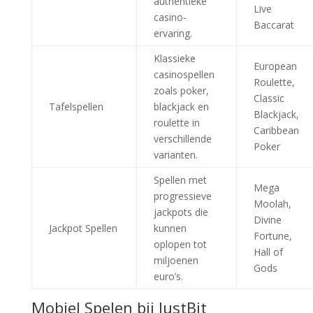
authentieke
Live
casino-
Baccarat
ervaring.
Klassieke
European
casinospellen
Roulette,
zoals poker,
Classic
Tafelspellen
blackjack en
Blackjack,
roulette in
Caribbean
verschillende
Poker
varianten.
Spellen met
Mega
progressieve
Moolah,
jackpots die
Divine
Jackpot Spellen
kunnen
Fortune,
oplopen tot
Hall of
miljoenen
Gods
euro’s.
Mobiel Spelen bij JustBit