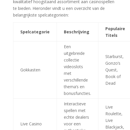
kwalitatief hoogstaand assortiment aan casinospellen
te bieden. Hieronder vindt u een overzicht van de
belangrijkste spelcategorieën:
Populaire
Spelcategorie
Beschrijving
Titels
Een
uitgebreide
Starburst,
collectie
Gonzo’s
videoslots
Gokkasten
Quest,
met
Book of
verschillende
Dead
thema’s en
bonusfuncties.
Interactieve
Live
spellen met
Roulette,
echte dealers
Live
Live Casino
voor een
Blackjack,