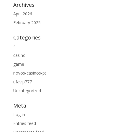
Archives
April 2026
February 2025
Categories
4
casino
game
novos-casinos-pt
ufavip777
Uncategorized
Meta
Log in
Entries feed