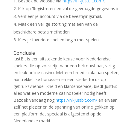
Bezoek de website via
https://nl-justbit.com/
.
Klik op ‘Registreren’ en vul de gevraagde gegevens in.
Verifieer je account via de bevestigingsmail.
Maak een veilige storting met een van de
beschikbare betaalmethoden.
Kies je favoriete spel en begin met spelen!
Conclusie
JustBit is een uitstekende keuze voor Nederlandse
spelers die op zoek zijn naar een betrouwbaar, veilig
en leuk online casino. Met een breed scala aan spellen,
aantrekkelijke bonussen en een sterke focus op
gebruiksvriendelijkheid en klantenservice, biedt JustBit
alles wat een moderne casinospeler nodig heeft.
Bezoek vandaag nog
https://nl-justbit.com/
en ervaar
zelf het plezier en de spanning van online gokken op
een platform dat speciaal is afgestemd op de
Nederlandse markt.