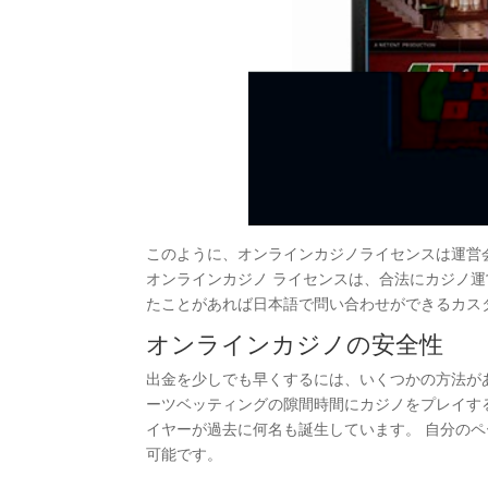
このように、オンラインカジノライセンスは運営
オンラインカジノ ライセンスは、合法にカジノ
たことがあれば日本語で問い合わせができるカス
オンラインカジノの安全性
出金を少しでも早くするには、いくつかの方法があ
ーツベッティングの隙間時間にカジノをプレイす
イヤーが過去に何名も誕生しています。 自分の
可能です。