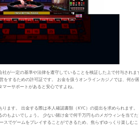
会社が一定の基準や法律を遵守していることを検証した上で付与されま
運営をするための許可証です。 お金を扱うオンラインカジノでは、何か
タマーサポートがあると安心ですよね。
ります。 出金する際は本人確認書類（KYC）の提出を求められます。
るのもよいでしょう。 少ない賭け金で何千万円ものメガウィンを当てた
ペースでゲームをプレイすることができるため、焦らずゆっくり楽しむこ