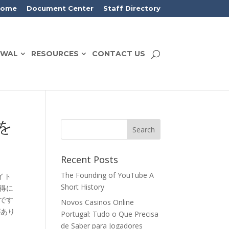
Home
Document Center
Staff Directory
EWAL
RESOURCES
CONTACT US
を
Recent Posts
The Founding of YouTube A
イト
Short History
得に
です
Novos Casinos Online
があり
Portugal: Tudo o Que Precisa
de Saber para Jogadores