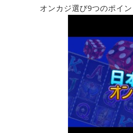
オンカジ選び9つのポイン