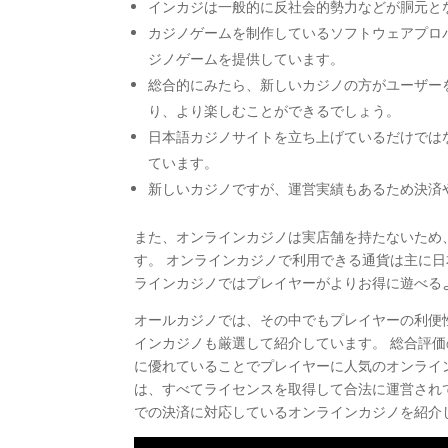
インカジは一般的に反社会的勢力などが胴元と
カジノゲームを制作しているソフトウェアプロ
ジノゲームを提供しています。
総合的にみたら、新しいカジノの方がユーザー
り、より楽しむことができるでしょう。
日本語カジノサイトを立ち上げているだけでは
ています。
新しいカジノですが、運営実績もあるため決済
また、オンラインカジノは実店舗を持たないため
す。 オンラインカジノで利用できる通貨は主に日本
ラインカジノではプレイヤーがよりお得に遊べる
オールカジノでは、その中でもプレイヤーの利便
インカジノも厳選して紹介しています。 総合評
に優れていることでプレイヤーに人気のオンライ
は、すべてライセンスを取得して合法に運営され
での決済に対応しているオンラインカジノを紹介