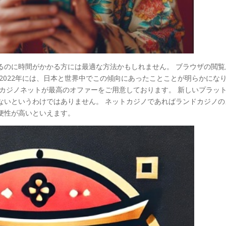
るのに時間がかかる方には最適な方法かもしれません。 ブラウザの閲覧
2022年には、日本と世界中でこの傾向にあったことことが明らかにな
着カジノネットが最高のオファーをご用意しております。 新しいプラッ
ないというわけではありません。 ネットカジノであればランドカジノの
便性が高いといえます。