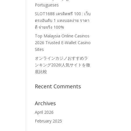
Portugueses
SLOT1688 เครดิตฟรี 100 : เว็บ
ตรงอันดับ 1 แทงบอลง่าย ราคา
ดี จ่ายจริง 100%
Top Malaysia Online Casinos
2026 Trusted E-Wallet Casino
Sites
オンラインカジノおすすめラ
ンキング2026!人気サイトを徹
底比較
Recent Comments
Archives
April 2026
February 2025