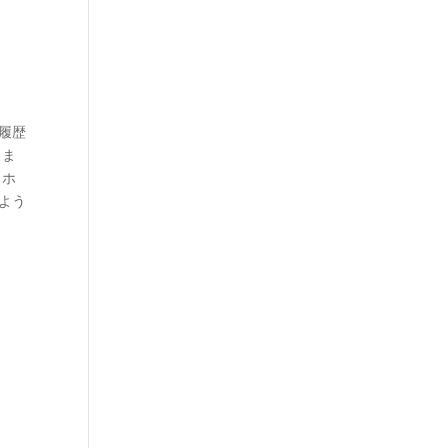
履歴
りま
トホ
よう