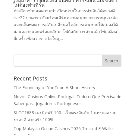
เว็บบาคาร่า ออนไลน์ อันดับ 1 ฝาก-ถอนไม่มีขั้นต่ำ
ไม่ต้องทำเทิร์น
ตัวเลือกช่วยลดความน่าเบื่อหน่ายในการทำเงินได้อย่างดี
live22 บาคาร่า ยังพร้อมเสิร์ฟความสนุกจากการหมุนวงล้อ
แจกแจ็คพอต การสลับเปลี่ยนสไตล์การเล่นช่วยให้สมองได้
ผ่อนคลายและพร้อมกลับมาโฟกัสกับการอ่านเค้าไพ่ดุเดือด
อีกครั้งเพื่อคว้ารางวัลใหญ่...
Recent Posts
The Founding of YouTube A Short History
Novos Casinos Online Portugal: Tudo o Que Precisa de
Saber para Jogadores Portugueses
SLOT1688 เครดิตฟรี 100 : เว็บตรงอันดับ 1 แทงบอลง่าย
ราคาดี จ่ายจริง 100%
Top Malaysia Online Casinos 2026 Trusted E-Wallet