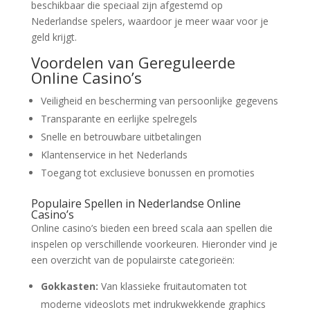
beschikbaar die speciaal zijn afgestemd op
Nederlandse spelers, waardoor je meer waar voor je
geld krijgt.
Voordelen van Gereguleerde
Online Casino’s
Veiligheid en bescherming van persoonlijke gegevens
Transparante en eerlijke spelregels
Snelle en betrouwbare uitbetalingen
Klantenservice in het Nederlands
Toegang tot exclusieve bonussen en promoties
Populaire Spellen in Nederlandse Online
Casino’s
Online casino’s bieden een breed scala aan spellen die
inspelen op verschillende voorkeuren. Hieronder vind je
een overzicht van de populairste categorieën:
Gokkasten:
Van klassieke fruitautomaten tot
moderne videoslots met indrukwekkende graphics