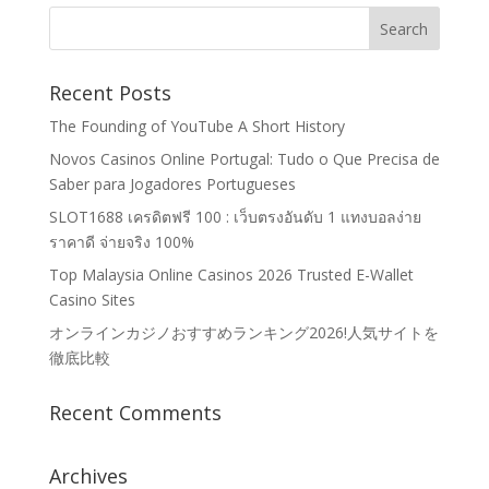
Recent Posts
The Founding of YouTube A Short History
Novos Casinos Online Portugal: Tudo o Que Precisa de
Saber para Jogadores Portugueses
SLOT1688 เครดิตฟรี 100 : เว็บตรงอันดับ 1 แทงบอลง่าย
ราคาดี จ่ายจริง 100%
Top Malaysia Online Casinos 2026 Trusted E-Wallet
Casino Sites
オンラインカジノおすすめランキング2026!人気サイトを
徹底比較
Recent Comments
Archives