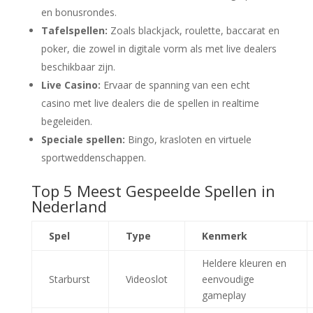
en bonusrondes.
Tafelspellen:
Zoals blackjack, roulette, baccarat en
poker, die zowel in digitale vorm als met live dealers
beschikbaar zijn.
Live Casino:
Ervaar de spanning van een echt
casino met live dealers die de spellen in realtime
begeleiden.
Speciale spellen:
Bingo, krasloten en virtuele
sportweddenschappen.
Top 5 Meest Gespeelde Spellen in
Nederland
Spel
Type
Kenmerk
Heldere kleuren en
Starburst
Videoslot
eenvoudige
gameplay