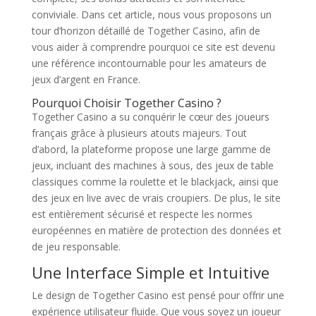
conviviale. Dans cet article, nous vous proposons un
tour d’horizon détaillé de Together Casino, afin de
vous aider à comprendre pourquoi ce site est devenu
une référence incontournable pour les amateurs de
jeux d’argent en France.
Pourquoi Choisir Together Casino ?
Together Casino a su conquérir le cœur des joueurs
français grâce à plusieurs atouts majeurs. Tout
d’abord, la plateforme propose une large gamme de
jeux, incluant des machines à sous, des jeux de table
classiques comme la roulette et le blackjack, ainsi que
des jeux en live avec de vrais croupiers. De plus, le site
est entièrement sécurisé et respecte les normes
européennes en matière de protection des données et
de jeu responsable.
Une Interface Simple et Intuitive
Le design de Together Casino est pensé pour offrir une
expérience utilisateur fluide. Que vous soyez un joueur