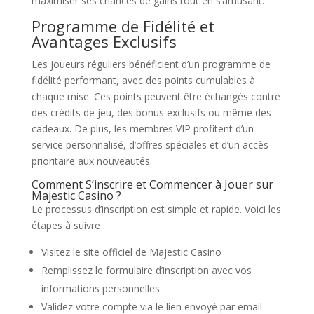
maximiser ses chances de gains tout en s’amusant.
Programme de Fidélité et
Avantages Exclusifs
Les joueurs réguliers bénéficient d’un programme de
fidélité performant, avec des points cumulables à
chaque mise. Ces points peuvent être échangés contre
des crédits de jeu, des bonus exclusifs ou même des
cadeaux. De plus, les membres VIP profitent d’un
service personnalisé, d’offres spéciales et d’un accès
prioritaire aux nouveautés.
Comment S’inscrire et Commencer à Jouer sur
Majestic Casino ?
Le processus d’inscription est simple et rapide. Voici les
étapes à suivre :
Visitez le site officiel de Majestic Casino
Remplissez le formulaire d’inscription avec vos
informations personnelles
Validez votre compte via le lien envoyé par email