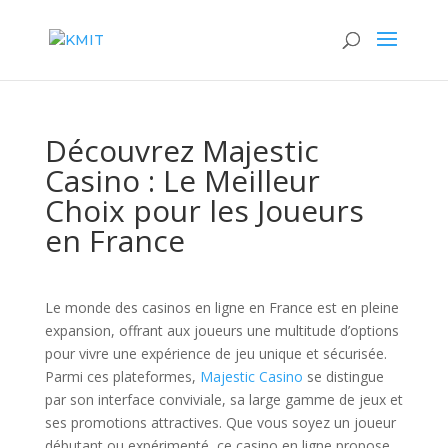
Découvrez Majestic
Casino : Le Meilleur
Choix pour les Joueurs
en France
Le monde des casinos en ligne en France est en pleine
expansion, offrant aux joueurs une multitude d’options
pour vivre une expérience de jeu unique et sécurisée.
Parmi ces plateformes,
Majestic Casino
se distingue
par son interface conviviale, sa large gamme de jeux et
ses promotions attractives. Que vous soyez un joueur
débutant ou expérimenté, ce casino en ligne propose