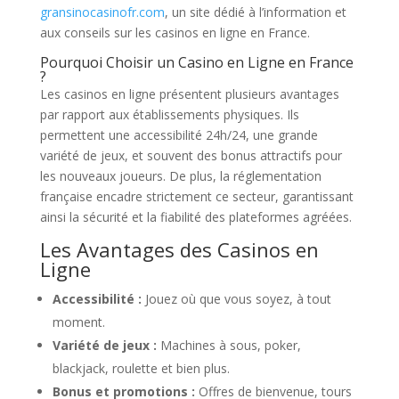
gransinocasinofr.com
, un site dédié à l’information et
aux conseils sur les casinos en ligne en France.
Pourquoi Choisir un Casino en Ligne en France
?
Les casinos en ligne présentent plusieurs avantages
par rapport aux établissements physiques. Ils
permettent une accessibilité 24h/24, une grande
variété de jeux, et souvent des bonus attractifs pour
les nouveaux joueurs. De plus, la réglementation
française encadre strictement ce secteur, garantissant
ainsi la sécurité et la fiabilité des plateformes agréées.
Les Avantages des Casinos en
Ligne
Accessibilité :
Jouez où que vous soyez, à tout
moment.
Variété de jeux :
Machines à sous, poker,
blackjack, roulette et bien plus.
Bonus et promotions :
Offres de bienvenue, tours