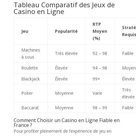
Tableau Comparatif des Jeux de
Casino en Ligne
RTP
Straté
Jeu
Popularité
Moyen
Requi
(%)
Machines
Très élevée
92 – 98
Faible
à sous
Roulette
Élevée
94 – 98
Moyen
Blackjack
Élevée
99+
Élevée
Très
Poker
Moyenne
Varie
élevée
Baccarat
Moyenne
98 – 99
Faible
Comment Choisir un Casino en Ligne Fiable en
France ?
Pour profiter pleinement de l’expérience de jeu en