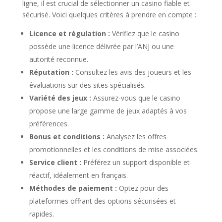
ligne, il est crucial de sélectionner un casino fiable et
sécurisé. Voici quelques critères à prendre en compte :
Licence et régulation :
Vérifiez que le casino
possède une licence délivrée par l’ANJ ou une
autorité reconnue.
Réputation :
Consultez les avis des joueurs et les
évaluations sur des sites spécialisés.
Variété des jeux :
Assurez-vous que le casino
propose une large gamme de jeux adaptés à vos
préférences.
Bonus et conditions :
Analysez les offres
promotionnelles et les conditions de mise associées.
Service client :
Préférez un support disponible et
réactif, idéalement en français.
Méthodes de paiement :
Optez pour des
plateformes offrant des options sécurisées et
rapides.