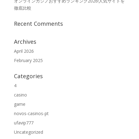
オンラインカジノおすすめランキング2026!人気サイトを
徹底比較
Recent Comments
Archives
April 2026
February 2025
Categories
4
casino
game
novos-casinos-pt
ufavip777
Uncategorized