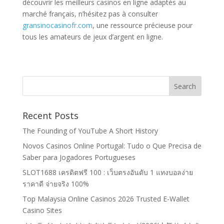
découvrir les meilleurs casinos en ligne adaptés au
marché français, n’hésitez pas à consulter
gransinocasinofr.com
, une ressource précieuse pour
tous les amateurs de jeux d’argent en ligne.
Recent Posts
The Founding of YouTube A Short History
Novos Casinos Online Portugal: Tudo o Que Precisa de
Saber para Jogadores Portugueses
SLOT1688 เครดิตฟรี 100 : เว็บตรงอันดับ 1 แทงบอลง่าย
ราคาดี จ่ายจริง 100%
Top Malaysia Online Casinos 2026 Trusted E-Wallet
Casino Sites