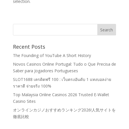
sélection.
Recent Posts
The Founding of YouTube A Short History
Novos Casinos Online Portugal: Tudo o Que Precisa de
Saber para Jogadores Portugueses
SLOT1688 เครดิตฟรี 100 : เว็บตรงอันดับ 1 แทงบอลง่าย
ราคาดี จ่ายจริง 100%
Top Malaysia Online Casinos 2026 Trusted E-Wallet
Casino Sites
オンラインカジノおすすめランキング2026!人気サイトを
徹底比較