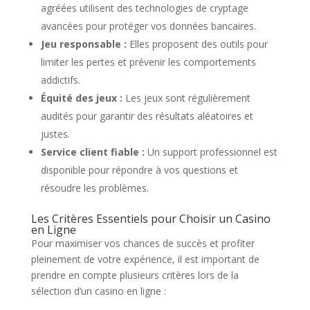
agréées utilisent des technologies de cryptage
avancées pour protéger vos données bancaires.
Jeu responsable :
Elles proposent des outils pour
limiter les pertes et prévenir les comportements
addictifs.
Équité des jeux :
Les jeux sont régulièrement
audités pour garantir des résultats aléatoires et
justes.
Service client fiable :
Un support professionnel est
disponible pour répondre à vos questions et
résoudre les problèmes.
Les Critères Essentiels pour Choisir un Casino
en Ligne
Pour maximiser vos chances de succès et profiter
pleinement de votre expérience, il est important de
prendre en compte plusieurs critères lors de la
sélection d’un casino en ligne :