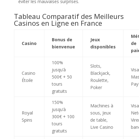
éviter les mauvaises surprises.
Tableau Comparatif des Meilleurs
Casinos en Ligne en France
Mé
Bonus de
Jeux
Casino
de
bienvenue
disponibles
pa
100%
Slots,
jusqu’à
Visa
Casino
Blackjack,
500€ + 50
Mas
Étoile
Roulette,
tours
PayP
Poker
gratuits
150%
Machines à
Visa
jusqu’à
Royal
sous, Jeux
Nete
300€ + 100
Spins
de table,
Vir
tours
Live Casino
ban
gratuits