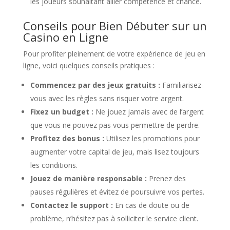
les joueurs souhaitant allier compétence et chance.
Conseils pour Bien Débuter sur un
Casino en Ligne
Pour profiter pleinement de votre expérience de jeu en
ligne, voici quelques conseils pratiques :
Commencez par des jeux gratuits :
Familiarisez-
vous avec les règles sans risquer votre argent.
Fixez un budget :
Ne jouez jamais avec de l’argent
que vous ne pouvez pas vous permettre de perdre.
Profitez des bonus :
Utilisez les promotions pour
augmenter votre capital de jeu, mais lisez toujours
les conditions.
Jouez de manière responsable :
Prenez des
pauses régulières et évitez de poursuivre vos pertes.
Contactez le support :
En cas de doute ou de
problème, n’hésitez pas à solliciter le service client.