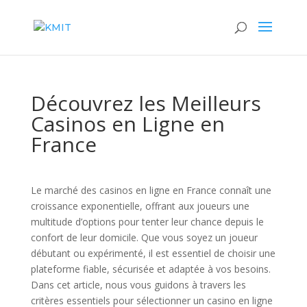
Découvrez les Meilleurs
Casinos en Ligne en
France
Le marché des casinos en ligne en France connaît une
croissance exponentielle, offrant aux joueurs une
multitude d’options pour tenter leur chance depuis le
confort de leur domicile. Que vous soyez un joueur
débutant ou expérimenté, il est essentiel de choisir une
plateforme fiable, sécurisée et adaptée à vos besoins.
Dans cet article, nous vous guidons à travers les
critères essentiels pour sélectionner un casino en ligne