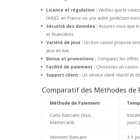
Licence et régulation :
Vérifiez que le casi
l’ARJEL en France ou une autre juridiction eur
Sécurité des données :
Assurez-vous que le 
et financières.
Variété de jeux :
Un bon casino propose une l
jeux en live.
Bonus et promotions :
Comparez les offres d
Facilité de paiement :
Choisissez un casino 
Support client :
Un service client réactif et d
Comparatif des Méthodes de 
Méthode de Paiement
Temp
Carte Bancaire (Visa,
Instan
Mastercard)
jours 
Virement Bancaire
3-5 jo