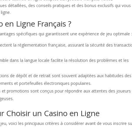
ues détaillées, des conseils pratiques et des bonus exclusifs qui vous
ligne.
o en Ligne Français ?
avantages spécifiques qui garantissent une expérience de jeu optimale 
ctent la réglementation française, assurant la sécurité des transacti
nible dans la langue locale facilite la résolution des problèmes et les
ions de dépôt et de retrait sont souvent adaptées aux habitudes des
rements et portefeuilles électroniques populaires.
 et promotions sont conçus pour répondre aux attentes des joueurs
ageuses.
ur Choisir un Casino en Ligne
eu, voici les principaux critères à considérer avant de vous inscrire s