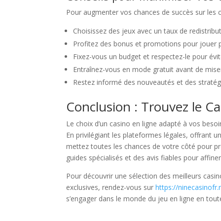
Pour augmenter vos chances de succès sur les cas
Choisissez des jeux avec un taux de redistribu
Profitez des bonus et promotions pour jouer p
Fixez-vous un budget et respectez-le pour évit
Entraînez-vous en mode gratuit avant de miser 
Restez informé des nouveautés et des stratégi
Conclusion : Trouvez le Ca
Le choix d’un casino en ligne adapté à vos besoi
En privilégiant les plateformes légales, offrant 
mettez toutes les chances de votre côté pour pr
guides spécialisés et des avis fiables pour affiner
Pour découvrir une sélection des meilleurs casi
exclusives, rendez-vous sur
https://ninecasinofr.
s’engager dans le monde du jeu en ligne en tout