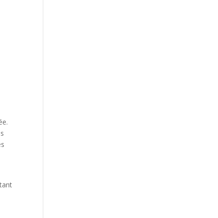
ée.
us
es
tant