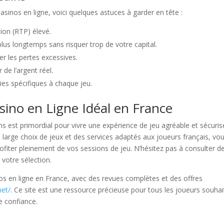
inos en ligne, voici quelques astuces à garder en tête :
tion (RTP) élevé.
lus longtemps sans risquer trop de votre capital.
er les pertes excessives.
de l’argent réel.
es spécifiques à chaque jeu.
sino en Ligne Idéal en France
ns est primordial pour vivre une expérience de jeu agréable et sécuris
un large choix de jeux et des services adaptés aux joueurs français, vo
ofiter pleinement de vos sessions de jeu. N’hésitez pas à consulter d
 votre sélection.
nos en ligne en France, avec des revues complètes et des offres
net/
. Ce site est une ressource précieuse pour tous les joueurs souhai
e confiance.