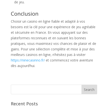
de jeu.
Conclusion
Choisir un casino en ligne fiable et adapté à vos
besoins est la clé pour une expérience de jeu agréable
et sécurisée en France. En vous appuyant sur des
plateformes reconnues et en suivant les bonnes
pratiques, vous maximisez vos chances de plaisir et de
gains. Pour une sélection complète et mise à jour des
meilleurs casinos en ligne, n’hésitez pas à visiter
https://ninecasinno.fr/
et commencez votre aventure
dès aujourd’hui.
Recent Posts