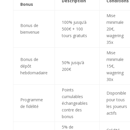
Description
Conditions
Bonus
Mise
100% jusqu’à
minimale
Bonus de
500€ + 100
20€,
bienvenue
tours gratuits
wagering
35x
Mise
Bonus de
minimale
50% jusqu’à
dépôt
15€,
200€
hebdomadaire
wagering
30x
Points
Disponible
cumulables
Programme
pour tous
échangeables
de fidélité
les joueurs
contre des
actifs
bonus
5% de