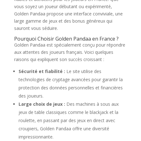
vous soyez un joueur débutant ou expérimenté,
Golden Pandaa propose une interface conviviale, une
large gamme de jeux et des bonus généreux qui
sauront vous séduire.
Pourquoi Choisir Golden Pandaa en France ?
Golden Pandaa est spécialement conçu pour répondre
aux attentes des joueurs français. Voici quelques
raisons qui expliquent son succès croissant :
Sécurité et fiabilité :
Le site utilise des
technologies de cryptage avancées pour garantir la
protection des données personnelles et financières
des joueurs.
Large choix de jeux :
Des machines à sous aux
jeux de table classiques comme le blackjack et la
roulette, en passant par des jeux en direct avec
croupiers, Golden Pandaa offre une diversité
impressionnante.