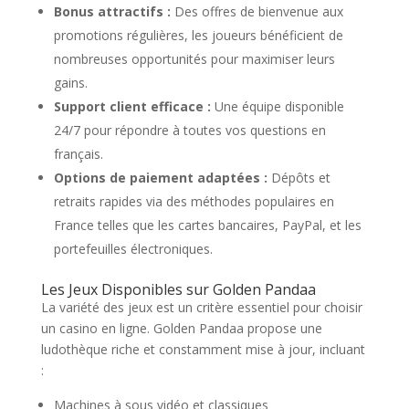
Bonus attractifs :
Des offres de bienvenue aux
promotions régulières, les joueurs bénéficient de
nombreuses opportunités pour maximiser leurs
gains.
Support client efficace :
Une équipe disponible
24/7 pour répondre à toutes vos questions en
français.
Options de paiement adaptées :
Dépôts et
retraits rapides via des méthodes populaires en
France telles que les cartes bancaires, PayPal, et les
portefeuilles électroniques.
Les Jeux Disponibles sur Golden Pandaa
La variété des jeux est un critère essentiel pour choisir
un casino en ligne. Golden Pandaa propose une
ludothèque riche et constamment mise à jour, incluant
:
Machines à sous vidéo et classiques