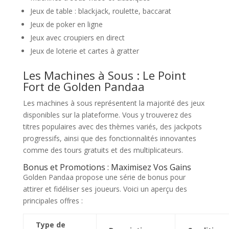
Jeux de table : blackjack, roulette, baccarat
Jeux de poker en ligne
Jeux avec croupiers en direct
Jeux de loterie et cartes à gratter
Les Machines à Sous : Le Point
Fort de Golden Pandaa
Les machines à sous représentent la majorité des jeux
disponibles sur la plateforme. Vous y trouverez des
titres populaires avec des thèmes variés, des jackpots
progressifs, ainsi que des fonctionnalités innovantes
comme des tours gratuits et des multiplicateurs.
Bonus et Promotions : Maximisez Vos Gains
Golden Pandaa propose une série de bonus pour
attirer et fidéliser ses joueurs. Voici un aperçu des
principales offres :
Type de