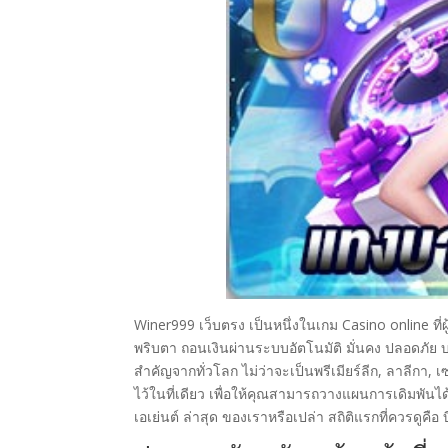
Winer999 เว็บตรง เป็นหนึ่งในเกม Casino online 
พริบตา ถอนเงินผ่านระบบอัตโนมัติ มั่นคง ปลอดภัย 
สำคัญจากทั่วโลก ไม่ว่าจะเป็นพรีเมียร์ลีก, ลาลีกา, 
ไว้ในที่เดียว เพื่อให้คุณสามารถวางแผนการเดิมพัน
เอเย่นต์ ล่าสุด ของเราหรือเปล่า สถิติแรกที่ควรดูคื