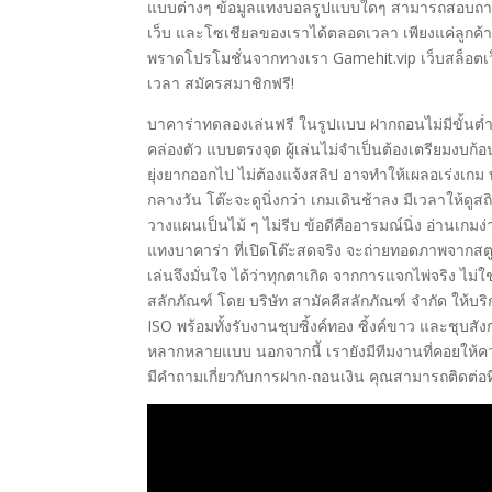
แบบต่างๆ ข้อมูลแทงบอลรูปแบบใดๆ สามารถสอบถา
เว็บ และโซเชียลของเราได้ตลอดเวลา เพียงแค่ลูกค้าก
พราดโปรโมชั่นจากทางเรา Gamehit.vip เว็บสล็อตเว็บต
เวลา สมัครสมาชิกฟรี!
บาคาร่าทดลองเล่นฟรี ในรูปแบบ ฝากถอนไม่มีขั้นต่ำ
คล่องตัว แบบตรงจุด ผู้เล่นไม่จำเป็นต้องเตรียมงบก้
ยุ่งยากออกไป ไม่ต้องแจ้งสลิป อาจทำให้เผลอเร่งเกม
กลางวัน โต๊ะจะดูนิ่งกว่า เกมเดินช้าลง มีเวลาให้ดูส
วางแผนเป็นไม้ ๆ ไม่รีบ ข้อดีคืออารมณ์นิ่ง อ่านเกมง
แทงบาคาร่า ที่เปิดโต๊ะสดจริง จะถ่ายทอดภาพจากสตูด
เล่นจึงมั่นใจ ได้ว่าทุกตาเกิด จากการแจกไพ่จริง ไม
สลักภัณฑ์ โดย บริษัท สามัคคีสลักภัณฑ์ จำกัด ให
ISO พร้อมทั้งรับงานชุบซิ้งค์ทอง ซิ้งค์ขาว และชุบ
หลากหลายแบบ นอกจากนี้ เรายังมีทีมงานที่คอยให้
มีคำถามเกี่ยวกับการฝาก-ถอนเงิน คุณสามารถติดต่อ