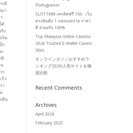
ารมี
Portugueses
ต่มา
SLOT1688 เครดิตฟรี 100 : เว็บ
่า
ตรงอันดับ 1 แทงบอลง่าย ราคา
ได้
ดี จ่ายจริง 100%
จริง
Top Malaysia Online Casinos
เงิน
2026 Trusted E-Wallet Casino
นึก
Sites
จะ
กมี
オンラインカジノおすすめラ
าน
ンキング2026!人気サイトを徹
จาก
底比較
เร็ว
ร่า
Recent Comments
าน
มเดิน
Archives
April 2026
February 2025