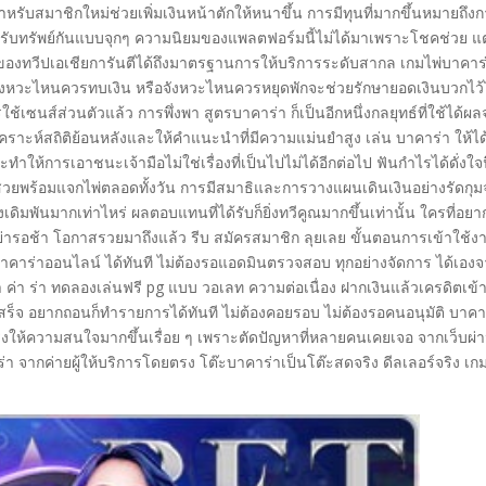
ับสำหรับสมาชิกใหม่ช่วยเพิ่มเงินหน้าตักให้หนาขึ้น การมีทุนที่มากขึ้นหมายถึงก
รับทรัพย์กันแบบจุกๆ ความนิยมของแพลตฟอร์มนี้ไม่ได้มาเพราะโชคช่วย แ
ของทวีปเอเชียการันตีได้ถึงมาตรฐานการให้บริการระดับสากล เกมไพ่บาคาร
่าจังหวะไหนควรทบเงิน หรือจังหวะไหนควรหยุดพักจะช่วยรักษายอดเงินบวกไว้
ช้เซนส์ส่วนตัวแล้ว การพึ่งพา สูตรบาคาร่า ก็เป็นอีกหนึ่งกลยุทธ์ที่ใช้ได้ผล
ะห์สถิติย้อนหลังและให้คำแนะนำที่มีความแม่นยำสูง เล่น บาคาร่า ให้ได้
ทำให้การเอาชนะเจ้ามือไม่ใช่เรื่องที่เป็นไปไม่ได้อีกต่อไป ฟันกำไรได้ดั่งใจ
สวยพร้อมแจกไพ่ตลอดทั้งวัน การมีสมาธิและการวางแผนเดินเงินอย่างรัดกุม
ิมพันมากเท่าไหร่ ผลตอบแทนที่ได้รับก็ยิ่งทวีคูณมากขึ้นเท่านั้น ใครที่อยา
อย่ารอช้า โอกาสรวยมาถึงแล้ว รีบ สมัครสมาชิก ลุยเลย ขั้นตอนการเข้าใช้ง
าคาร่าออนไลน์ ได้ทันที ไม่ต้องรอแอดมินตรวจสอบ ทุกอย่างจัดการ ได้เอง
 ค่า ร่า ทดลองเล่นฟรี pg แบบ วอเลท ความต่อเนื่อง ฝากเงินแล้วเครดิตเข้า
เสร็จ อยากถอนก็ทำรายการได้ทันที ไม่ต้องคอยรอบ ไม่ต้องรอคนอนุมัติ บาคา
ิงให้ความสนใจมากขึ้นเรื่อย ๆ เพราะตัดปัญหาที่หลายคนเคยเจอ จากเว็บผ่
า จากค่ายผู้ให้บริการโดยตรง โต๊ะบาคาร่าเป็นโต๊ะสดจริง ดีลเลอร์จริง เก