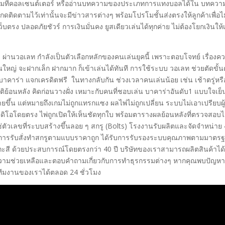
มที่คอลเซนต์เตอร์ หรืออ่านบทความของประเภทการแทงบอลได้ใน บทคว
ดติดตามไว้เท่านั้นจะมีข่าวสารต่างๆ พร้อมโปรโมชั้นส่งตรงให้ลูกค้าเพื่อไ
รง ปลอดภัยชัวร์ การเงินมั่นคง ยูสเดียวเล่นได้ทุกค่าย ไม่ต้องโยกเงินให้เ
 ผ่านวอเลท กำลังเป็นตัวเลือกหลักของคนเล่นยุคนี้ เพราะตอบโจทย์ เรื่องค
อนใหญ่ จะฝากเล็ก ฝากมาก ก็เข้าเล่นได้ทันที การใช้ระบบ วอเลท ช่วยตัดขั้
 บาคาร่า แจกเครดิตฟรี ในทางกลับกัน ช่วงเวลาคนเล่นน้อย เช่น เช้าตรู่หรื
ถิติย้อนหลัง คิดก่อนวางฝั่ง เหมาะกับคนที่ชอบเล่น บาคาร่าอันดับ1 แบบใจเย็
่ายขึ้น แต่หมายถึงเกมไม่ถูกแทรกแซง ผลไพ่ไม่ถูกเปลี่ยน ระบบไม่เอาเปรียบผู้
ิโอโดยตรง ไพ่ถูกเปิดให้เห็นชัดทุกใบ พร้อมตารางผลย้อนหลังที่ตรวจสอบได้
่ใช่ตัวเลขที่ระบบสร้างขึ้นลอย ๆ สกรู (Bolts) โรงงานรับผลิตและจัดจำหน่าย
้บริการรับสั่งทำสกรูตามแบบราคาถูก ได้รับการรับรองระบบคุณภาพตามมาตร
สังกะสี ด้วยประสบการณ์โดยตรงกว่า 40 ปี บริษัทของเราสามารถผลิตสินค้าได
ความช่วยเหลือและตอบคำถามเกี่ยวกับการทำธุรกรรมต่างๆ หากคุณพบปัญหา
ทีมงานของเราได้ตลอด 24 ชั่วโมง