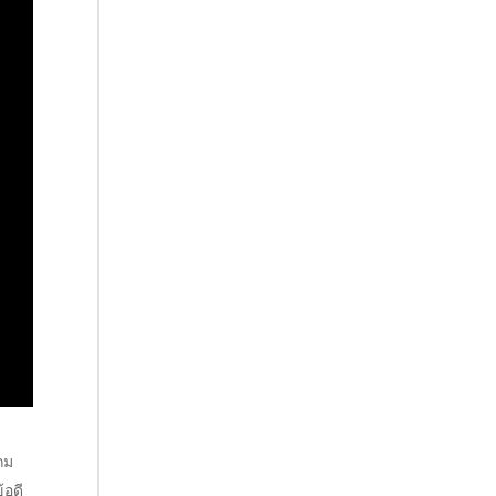
กม
้อดี