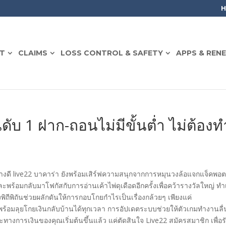
T
CLAIMS
LOSS CONTROL & SAFETY
APPS & REN
ดับ 1 ฝาก-ถอนไม่มีขั้นต่ำ ไม่ต้องท
่างดี live22 บาคาร่า ยังพร้อมเสิร์ฟความสนุกจากการหมุนวงล้อแจกแจ็คพอ
พร้อมกลับมาโฟกัสกับการอ่านเค้าไพ่ดุเดือดอีกครั้งเพื่อคว้ารางวัลใหญ่ ทำ
ถีพิถันช่วยผลักดันให้การกอบโกยกำไรเป็นเรื่องกล้วยๆ เพียงแค่
ก็พร้อมลุยโกยเงินกลับบ้านได้ทุกเวลา การอัปเดตระบบช่วยให้ตัวเกมทำงานลื่
งการเงินของคุณเริ่มต้นขึ้นแล้ว แค่ตัดสินใจ Live22 สมัครสมาชิก เพื่อร